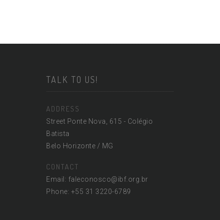
TALK TO US!
ADDRESS
Street Ponte Nova, 615 - Colégio
Batista
Belo Horizonte / MG
CONTACT
Email: faleconosco@ibf.org.br
Phone: +55 31 3220-6789