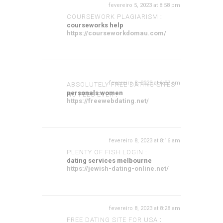
fevereiro 5, 2023 at 8:58 pm
COURSEWORK PLAGIARISM
:
courseworks help
https://courseworkdomau.com/
fevereiro 8, 2023 at 6:37 am
ABSOLUTELY FREE DATING SITES
personals women
NO FEES EVER
:
https://freewebdating.net/
fevereiro 8, 2023 at 8:16 am
PLENTY OF FISH LOGIN
:
dating services melbourne
https://jewish-dating-online.net/
fevereiro 8, 2023 at 8:28 am
FREE DATING SITE FOR USA
: