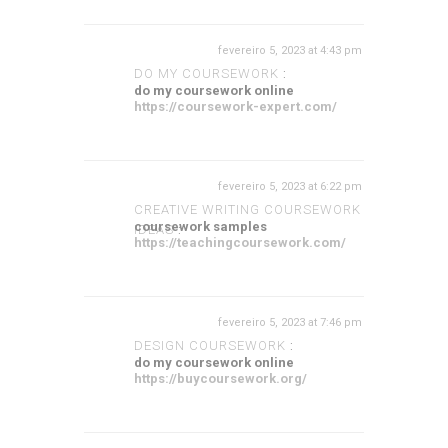
fevereiro 5, 2023 at 4:43 pm
DO MY COURSEWORK
:
do my coursework online
https://coursework-expert.com/
fevereiro 5, 2023 at 6:22 pm
CREATIVE WRITING COURSEWORK
coursework samples
IDEAS
:
https://teachingcoursework.com/
fevereiro 5, 2023 at 7:46 pm
DESIGN COURSEWORK
:
do my coursework online
https://buycoursework.org/