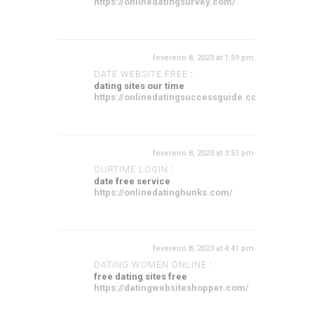
https://onlinedatingsurvey.com/
fevereiro 8, 2023 at 1:59 pm
DATE WEBSITE FREE
:
dating sites our time
https://onlinedatingsuccessguide.com/
fevereiro 8, 2023 at 3:51 pm
OURTIME LOGIN
:
date free service
https://onlinedatinghunks.com/
fevereiro 8, 2023 at 4:41 pm
DATING WOMEN ONLINE
:
free dating sites free
https://datingwebsiteshopper.com/