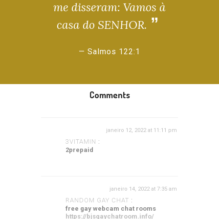
me disseram: Vamos à
casa do SENHOR.
Salmos 122:1
Comments
janeiro 12, 2022 at 11:11 pm
3VITAMIN
:
2prepaid
janeiro 14, 2022 at 7:35 am
RANDOM GAY CHAT
:
free gay webcam chat rooms
https://bjsgaychatroom.info/