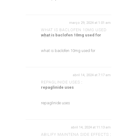
março 29, 2024 at 1:01 am
WHAT IS BACLOFEN 10MG USED
what is baclofen 10mg used for
FOR
:
what is baclofen 10mg used for
abril 14, 2024 at 7:17 am
REPAGLINIDE USES
:
repaglinide uses
repaglinide uses
abril 14, 2024 at 11:13 am
ABILIFY MAINTENA SIDE EFFECTS
: