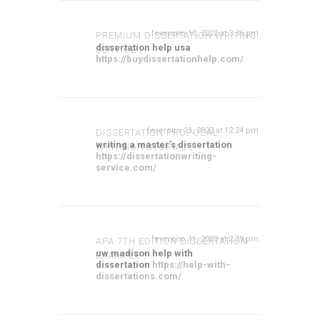
fevereiro 10, 2022 at 3:36 pm
PREMIUM DISSERTATION WRITING
dissertation help usa
SERVICE
:
https://buydissertationhelp.com/
fevereiro 11, 2022 at 12:24 pm
DISSERTATION PROPOSAL
writing a master’s dissertation
WRITING TUTORIAL
:
https://dissertationwriting-
service.com/
fevereiro 11, 2022 at 2:39 pm
APA 7TH EDITION DISSERTATION
uw madison help with
EXAMPLE
:
dissertation
https://help-with-
dissertations.com/