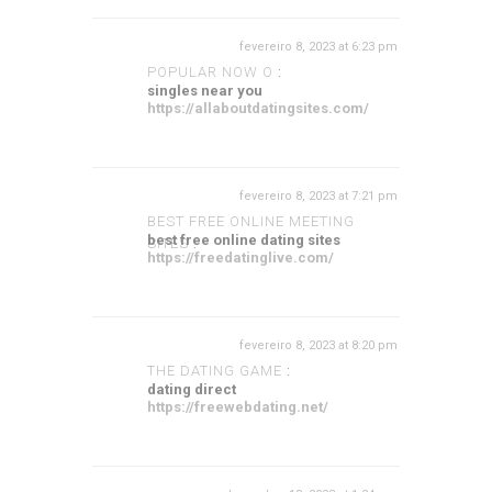
fevereiro 8, 2023 at 6:23 pm
POPULAR NOW O
:
singles near you
https://allaboutdatingsites.com/
fevereiro 8, 2023 at 7:21 pm
BEST FREE ONLINE MEETING
best free online dating sites
SITES
:
https://freedatinglive.com/
fevereiro 8, 2023 at 8:20 pm
THE DATING GAME
:
dating direct
https://freewebdating.net/