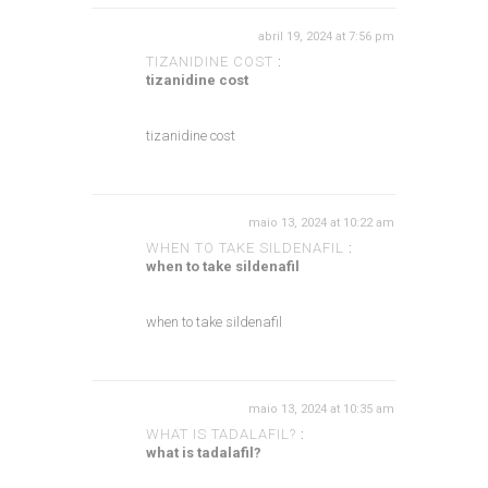
abril 19, 2024 at 7:56 pm
TIZANIDINE COST
:
tizanidine cost
tizanidine cost
maio 13, 2024 at 10:22 am
WHEN TO TAKE SILDENAFIL
:
when to take sildenafil
when to take sildenafil
maio 13, 2024 at 10:35 am
WHAT IS TADALAFIL?
:
what is tadalafil?