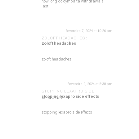
how long do cymbalta withdrawals
last
fevereiro 7, 2024 at 10:26 pm
ZOLOFT HEADACHES
:
zoloft headaches
zoloft headaches
fevereiro 9, 2024 at 5:38 pm
STOPPING LEXAPRO SIDE
stopping lexapro side effects
EFFECTS
:
stopping lexapro side effects