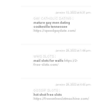
janeiro 15, 2022 at 6:31 pm
GAY CATHOLIC DATING
:
mature gay men dating
cookeville tennessee
https://speedgaydate.com/
janeiro 28, 2022 at 1:48 pm
WMS SLOTS
:
mail slots for walls
https://2-
free-slots.com/
janeiro 28, 2022 at 4:45 pm
GOSSIP SLOTS
:
hot shot free slots
https://freeonlneslotmachine.com/