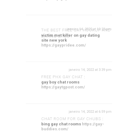
janeiro 14, 2022 at 12:23 pm
THE BEST FREE GAY HOOKUP AND
victim met killer on gay dating
DATING SITES
:
site new york
https://gaypridee.com/
janeiro 14, 2022 at 3:39 pm
FREE PHX GAY CHAT
:
gay boy chat rooms
https://gaytgpost.com/
janeiro 14, 2022 at 6:59 pm
CHAT ROOM FOR GAY CHUBS
:
bing gay chat rooms
https://gay-
buddies.com/