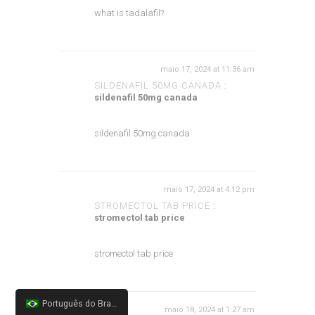
what is tadalafil?
maio 17, 2024 at 11:36 am
SILDENAFIL 50MG CANADA
:
sildenafil 50mg canada
sildenafil 50mg canada
maio 17, 2024 at 4:12 pm
STROMECTOL TAB PRICE
:
stromectol tab price
stromectol tab price
Português do Brasil
maio 18, 2024 at 1:27 am