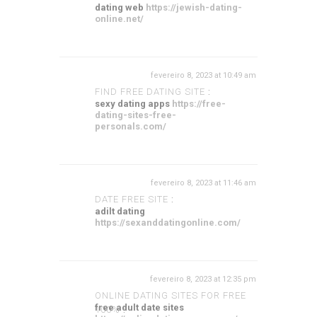
dating web
https://jewish-dating-
online.net/
fevereiro 8, 2023 at 10:49 am
FIND FREE DATING SITE
:
sexy dating apps
https://free-
dating-sites-free-
personals.com/
fevereiro 8, 2023 at 11:46 am
DATE FREE SITE
:
adilt dating
https://sexanddatingonline.com/
fevereiro 8, 2023 at 12:35 pm
ONLINE DATING SITES FOR FREE
free adult date sites
100%
: