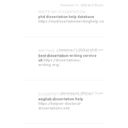
fevereiro 11, 2022 at 6:39 pm
WRITE MY DISSERTATION
:
phd dissertation help database
https://mydissertationwritinghelp.com/
fevereiro 11, 2022 at 10:30 pm
WRITING ACKNOWLEDGMENTS
best dissertation writing service
DISSERTATION
:
uk
https://dissertations-
writing.org/
fevereiro 12, 2022 at 2:16 am
DISSERTATION COMPLETION
english dissertation help
PATHWAY
:
https://helpon-doctoral-
dissertations.net/