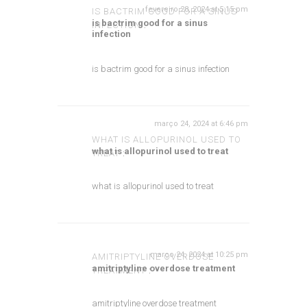
fevereiro 28, 2024 at 5:15 pm
IS BACTRIM GOOD FOR A SINUS
is bactrim good for a sinus
INFECTION
:
infection
is bactrim good for a sinus infection
março 24, 2024 at 6:46 pm
WHAT IS ALLOPURINOL USED TO
what is allopurinol used to treat
TREAT
:
what is allopurinol used to treat
março 24, 2024 at 10:25 pm
AMITRIPTYLINE OVERDOSE
amitriptyline overdose treatment
TREATMENT
:
amitriptyline overdose treatment